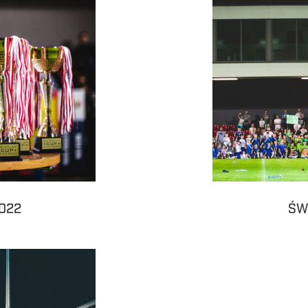
022
ŚW