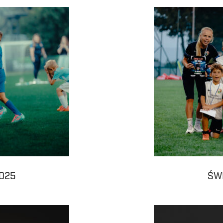
025
ŚW