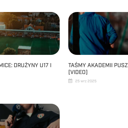
ICE: DRUŻYNY U17 I
TAŚMY AKADEMII PUSZ
[VIDEO]
25 wrz 2025