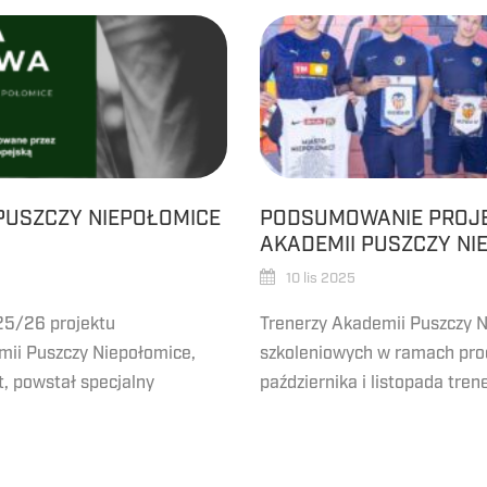
PUSZCZY NIEPOŁOMICE
PODSUMOWANIE PROJE
AKADEMII PUSZCZY NIE
10 lis 2025
25/26 projektu
Trenerzy Akademii Puszczy N
ii Puszczy Niepołomice,
szkoleniowych w ramach pro
, powstał specjalny
października i listopada tren