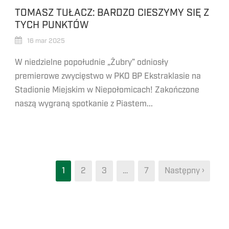
TOMASZ TUŁACZ: BARDZO CIESZYMY SIĘ Z
TYCH PUNKTÓW
16 mar 2025
W niedzielne popołudnie „Żubry” odniosły
premierowe zwycięstwo w PKO BP Ekstraklasie na
Stadionie Miejskim w Niepołomicach! Zakończone
naszą wygraną spotkanie z Piastem...
1
2
3
…
7
Następny ›