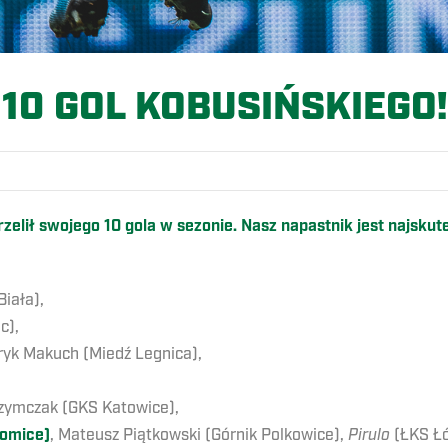
10 GOL KOBUSIŃSKIEGO!
elił swojego 10 gola w sezonie. Nasz napastnik jest najsk
Biała),
c),
ryk Makuch (Miedź Legnica),
 Szymczak (GKS Katowice),
łomice)
, Mateusz Piątkowski (Górnik Polkowice),
Pirulo
(ŁKS Łó