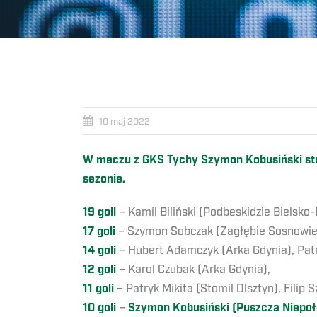
10 maj 2022
W meczu z GKS Tychy Szymon Kobusiński strz
sezonie.
19 goli
– Kamil Biliński (Podbeskidzie Bielsko-
17 goli
– Szymon Sobczak (Zagłębie Sosnowie
14 goli
– Hubert Adamczyk (Arka Gdynia), Pat
12 goli
– Karol Czubak (Arka Gdynia),
11 goli
– Patryk Mikita (Stomil Olsztyn), Filip
10 goli
–
Szymon Kobusiński (Puszcza Niepo