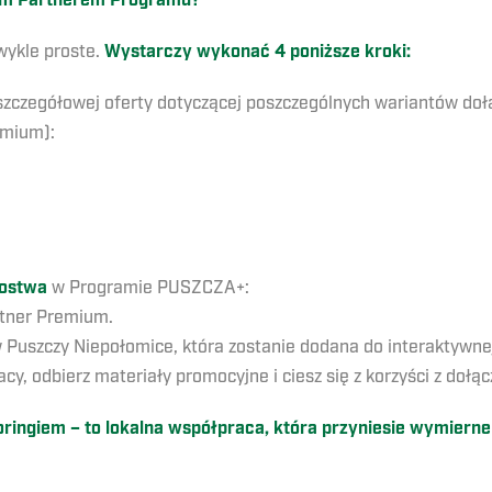
nym Partnerem Programu?
wykle proste.
Wystarczy wykonać 4 poniższe kroki:
szczegółowej oferty dotyczącej poszczególnych wariantów d
emium):
kostwa
w Programie PUSZCZA+:
rtner Premium.
w Puszczy Niepołomice, która zostanie dodana do interaktywne
cy, odbierz materiały promocyjne i ciesz się z korzyści z do
ngiem – to lokalna współpraca, która przyniesie wymierne