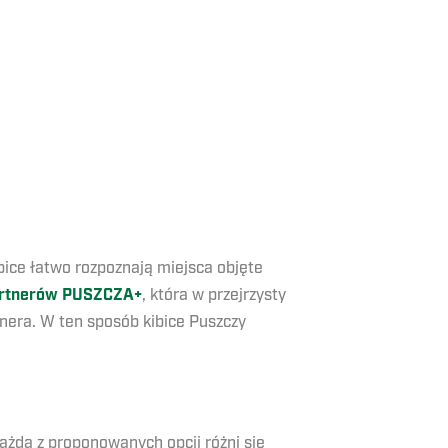
ice łatwo rozpoznają miejsca objęte
artnerów PUSZCZA+
, która w przejrzysty
nera. W ten sposób kibice Puszczy
żda z proponowanych opcji różni się