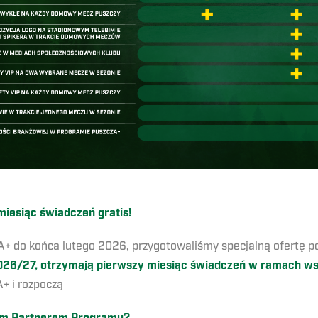
iesiąc świadczeń gratis!
+ do końca lutego 2026, przygotowaliśmy specjalną ofertę p
026/27, otrzymają pierwszy miesiąc świadczeń w ramach ws
+ i rozpoczą
ć z nami budowę biznesowej sieci partnerskiej.