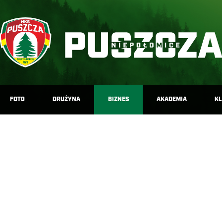
FOTO
DRUŻYNA
BIZNES
AKADEMIA
K