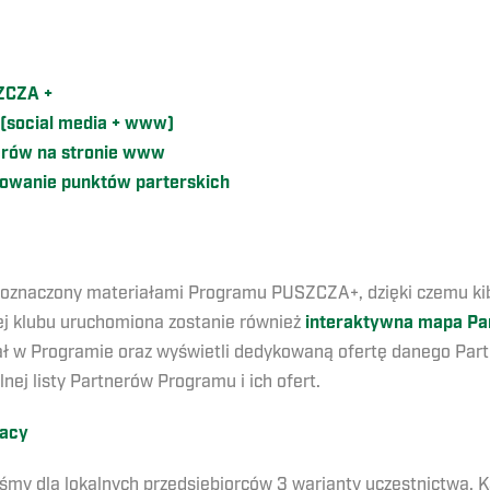
SZCZA +
 (social media + www)
erów na stronie www
kowanie punktów parterskich
 oznaczony materiałami Programu PUSZCZA+, dzięki czemu kib
ej klubu uruchomiona zostanie również
interaktywna mapa P
ał w Programie oraz wyświetli dedykowaną ofertę danego Part
nej listy Partnerów Programu i ich ofert.
racy
 dla lokalnych przedsiębiorców 3 warianty uczestnictwa. Ka