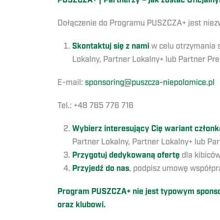
PUSZCZA+ | Partnerzy – jak zostać Oficjal
Dołączenie do Programu PUSZCZA+ jest niez
Skontaktuj się z nami
w celu otrzymania 
Lokalny, Partner Lokalny+ lub Partner Pr
E-mail:
sponsoring@puszcza-niepolomice.pl
Tel.: +48 785 776 716
Wybierz interesujący Cię wariant człon
Partner Lokalny, Partner Lokalny+ lub Pa
Przygotuj dedykowaną ofertę
dla kibicó
Przyjedź do nas
, podpisz umowę współpra
Program PUSZCZA+ nie jest typowym sponsori
oraz klubowi.