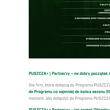
PUSZCZA+ | Partnerzy – na dobry początek m
Dla firm, które dołączą do Programu PUSZCZA
do Programu co najmniej do końca sezonu 2
moment, aby dołączyć do Programu PUSZCZA