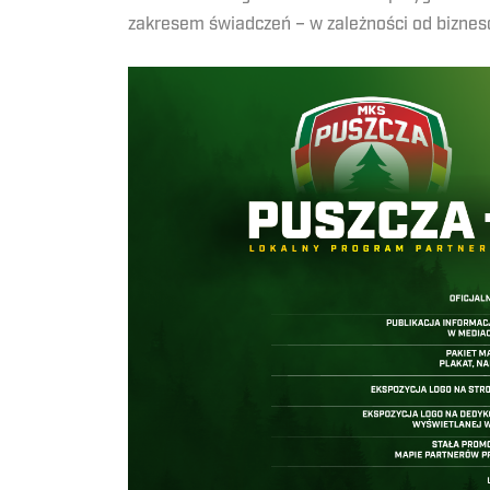
zakresem świadczeń – w zależności od bizneso