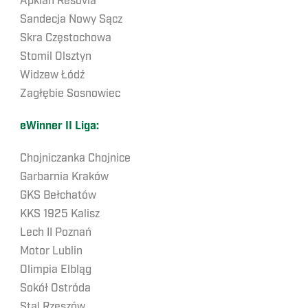
Apklan Resovia
Sandecja Nowy Sącz
Skra Częstochowa
Stomil Olsztyn
Widzew Łódź
Zagłębie Sosnowiec
eWinner II Liga:
Chojniczanka Chojnice
Garbarnia Kraków
GKS Bełchatów
KKS 1925 Kalisz
Lech II Poznań
Motor Lublin
Olimpia Elbląg
Sokół Ostróda
Stal Rzeszów