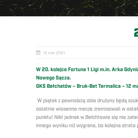
12 mar 2021
W 20. kolejce Fortuna 1 Ligi m.in. Arka Gdyn
Nowego Sącza.
GKS Bełchatów – Bruk-Bet Termalica – 12 mar
W piątek z pewnością obie drużyny będą szuk
ostatnie wiosenne mecze zremisowali w ostatn
punktu! Nikt jednak w Bełchtowie się nie zała
innego wyniku niż wygrana, bo kolejna strata