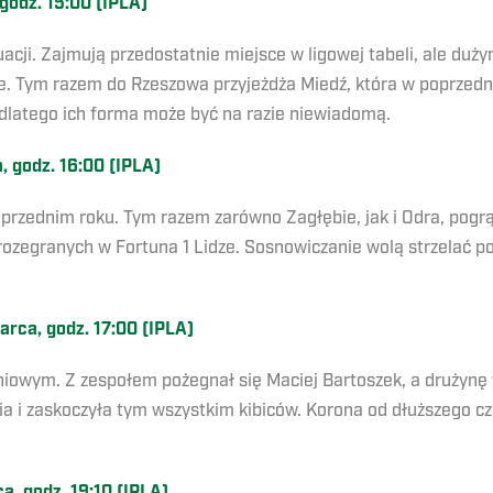
godz. 15:00 (IPLA)
acji. Zajmują przedostatnie miejsce w ligowej tabeli, ale duż
e. Tym razem do Rzeszowa przyjeżdża Miedź, która w poprzedni
dlatego ich forma może być na razie niewiadomą.
 godz. 16:00 (IPLA)
rzednim roku. Tym razem zarówno Zagłębie, jak i Odra, pogrąż
 rozegranych w Fortuna 1 Lidze. Sosnowiczanie wolą strzelać p
arca, godz. 17:00 (IPLA)
eniowym. Z zespołem pożegnał się Maciej Bartoszek, a drużynę
 i zaskoczyła tym wszystkim kibiców. Korona od dłuższego cz
, godz. 19:10 (IPLA)