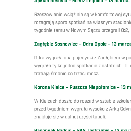
Apklan Resovia – Miedź Legnica – 13 marca, 
Rzeszowianie wciąż nie są w komfortowej sytu
rozegrają sporo spotkań na własnym stadioni
tygodnie temu w Nowym Sączu przegrali 0:2, 
Zagłębie Sosnowiec – Odra Opole – 13 marca,
Odra wygrała oba pojedynki z Zagłębiem w pop
wygrała tylko jedno spotkanie z ostatnich 10.
trafiają średnio co trzeci mecz.
Korona Kielce – Puszcza Niepołomice – 13 m
W Kielcach doszło do roszad w sztabie szkol
przed tygodniem wygrała wysoko z Arką Gdynia
znajduje się w dolnej części tabeli.
Radomiak Radom – GKS Jastrzębie – 13 marca