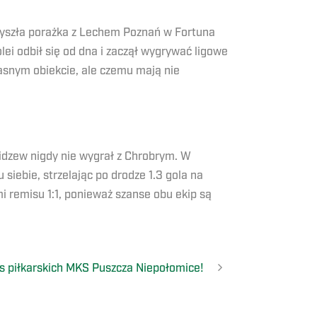
rzyszła porażka z Lechem Poznań w Fortuna
ei odbił się od dna i zaczął wygrywać ligowe
łasnym obiekcie, ale czemu mają nie
Widzew nigdy nie wygrał z Chrobrym. W
 siebie, strzelając po drodze 1.3 gola na
remisu 1:1, ponieważ szanse obu ekip są
s piłkarskich MKS Puszcza Niepołomice!