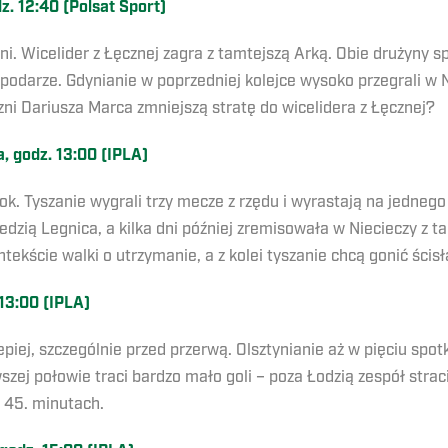
z. 12:40 (Polsat Sport)
i. Wicelider z Łęcznej zagra z tamtejszą Arką. Obie drużyny s
spodarze. Gdynianie w poprzedniej kolejce wysoko przegrali w 
ni Dariusza Marca zmniejszą stratę do wicelidera z Łęcznej?
 godz. 13:00 (IPLA)
ok. Tyszanie wygrali trzy mecze z rzędu i wyrastają na jedneg
dzią Legnica, a kilka dni później zremisowała w Niecieczy z t
kście walki o utrzymanie, a z kolei tyszanie chcą gonić ścis
13:00 (IPLA)
epiej, szczególnie przed przerwą. Olsztynianie aż w pięciu spo
ej połowie traci bardzo mało goli – poza Łodzią zespół stracił
 45. minutach.