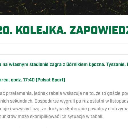
20. KOLEJKA. ZAPOWIED
ia na własnym stadionie zagra z Górnikiem Łęczna. Tyszanie, 
ca, godz. 17:40 (Polsat Sport)
ać przełamania, jednak tabela wskazuje na to, że to goście p
ich sekundach. Gospodarze wygrali po raz ostatni w listopadz
muje i wszyscy liczą, że drużyna skutecznie powalczy o utrzym
 punktów może skomplikować ich sytuacje w tabeli.