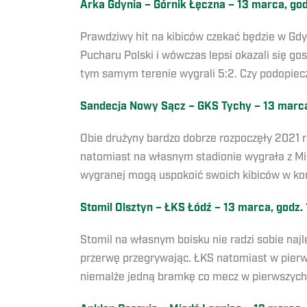
Arka Gdynia – Górnik Łęczna – 13 marca, god
Prawdziwy hit na kibiców czekać będzie w Gdyn
Pucharu Polski i wówczas lepsi okazali się go
tym samym terenie wygrali 5:2. Czy podopiecz
Sandecja Nowy Sącz – GKS Tychy – 13 marca,
Obie drużyny bardzo dobrze rozpoczęły 2021 r
natomiast na własnym stadionie wygrała z Mie
wygranej mogą uspokoić swoich kibiców w konte
Stomil Olsztyn – ŁKS Łódź – 13 marca, godz. 
Stomil na własnym boisku nie radzi sobie najl
przerwę przegrywając. ŁKS natomiast w pierwsz
niemalże jedną bramkę co mecz w pierwszych