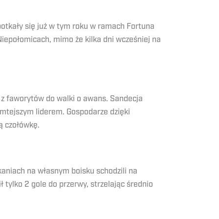
potkały się już w tym roku w ramach Fortuna
Niepołomicach, mimo że kilka dni wcześniej na
o z faworytów do walki o awans. Sandecja
amtejszym liderem. Gospodarze dzięki
łą czołówkę.
tkaniach na własnym boisku schodzili na
 tylko 2 gole do przerwy, strzelając średnio