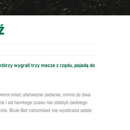
Ź
którzy wygrali trzy mecze z rzędu, pojadą do
owinni mieć ułatwione zadanie, mimo że dwa
ie i od tamtego czasu nie zdobyli żadnego
anie. Bruk-Bet natomiast nie wyobraża sobie