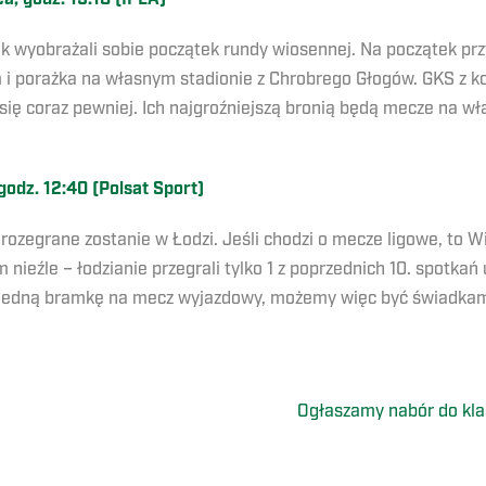
ak wyobrażali sobie początek rundy wiosennej. Na początek p
i porażka na własnym stadionie z Chrobrego Głogów. GKS z kol
się coraz pewniej. Ich najgroźniejszą bronią będą mecze na w
odz. 12:40 (Polsat Sport)
 rozegrane zostanie w Łodzi. Jeśli chodzi o mecze ligowe, to 
nieźle – łodzianie przegrali tylko 1 z poprzednich 10. spotkań u
jedną bramkę na mecz wyjazdowy, możemy więc być świadkami 
Ogłaszamy nabór do kla