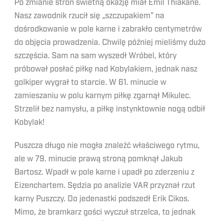
Po zmianie stron świetną okazję miał Emil Thiakane.
Nasz zawodnik rzucił się „szczupakiem” na
dośrodkowanie w pole karne i zabrakło centymetrów
do objęcia prowadzenia. Chwilę później mieliśmy dużo
szczęścia. Sam na sam wyszedł Wróbel, który
próbował posłać piłkę nad Kobylakiem, jednak nasz
golkiper wygrał to starcie. W 61. minucie w
zamieszaniu w polu karnym piłkę zgarnął Mikulec.
Strzelił bez namysłu, a piłkę instynktownie nogą odbił
Kobylak!
Puszcza długo nie mogła znaleźć właściwego rytmu,
ale w 79. minucie prawą stroną pomknął Jakub
Bartosz. Wpadł w pole karne i upadł po zderzeniu z
Eizenchartem. Sędzia po analizie VAR przyznał rzut
karny Puszczy. Do jedenastki podszedł Erik Cikos.
Mimo, że bramkarz gości wyczuł strzelca, to jednak