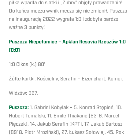
piłka wpadła do siatki i „Żubry” objęły prowadzenie!
Do końca meczu wynik meczu się nie zmienił. Puszcza
na inaugurację 2022 wygrała 1:0 i zdobyła bardzo
ważne 3 punkty!
Puszcza Niepołomice – Apklan Resovia Rzeszów 1:0
(0:0)
1:0 Cikos (k.) 80′
Żółte kartki: Kościelny, Serafin – Eizenchart, Komor.
Widzów: 867.
Puszcza:
1. Gabriel Kobylak – 5. Konrad Stępień, 10.
Hubert Tomalski, 11. Emile Thiakane (62′ 6. Marcel
Pięczek), 14. Jakub Serafin (KPT), 17. Jakub Bartosz
(89′ 8. Piotr Mroziński), 27. Łukasz Sołowiej, 45. Rok