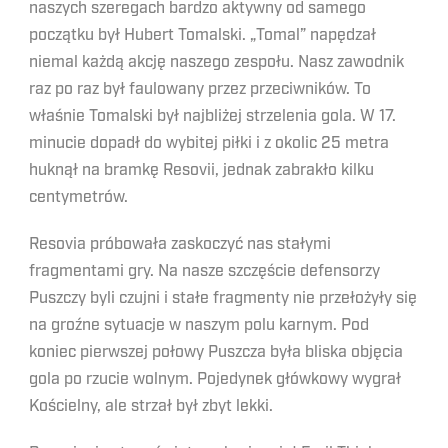
naszych szeregach bardzo aktywny od samego
początku był Hubert Tomalski. „Tomal” napędzał
niemal każdą akcję naszego zespołu. Nasz zawodnik
raz po raz był faulowany przez przeciwników. To
właśnie Tomalski był najbliżej strzelenia gola. W 17.
minucie dopadł do wybitej piłki i z okolic 25 metra
huknął na bramkę Resovii, jednak zabrakło kilku
centymetrów.
Resovia próbowała zaskoczyć nas stałymi
fragmentami gry. Na nasze szczęście defensorzy
Puszczy byli czujni i stałe fragmenty nie przełożyły się
na groźne sytuacje w naszym polu karnym. Pod
koniec pierwszej połowy Puszcza była bliska objęcia
gola po rzucie wolnym. Pojedynek główkowy wygrał
Kościelny, ale strzał był zbyt lekki.