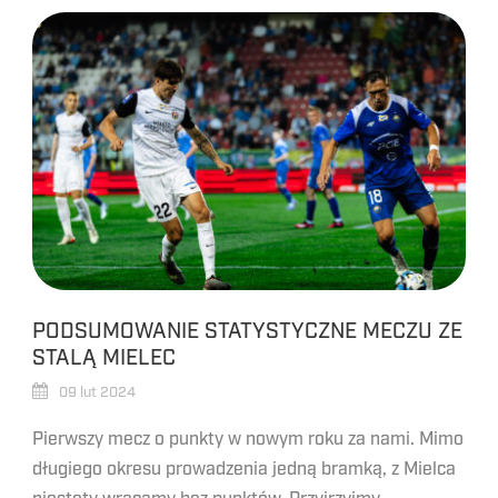
PODSUMOWANIE STATYSTYCZNE MECZU ZE
STALĄ MIELEC
09 lut 2024
Pierwszy mecz o punkty w nowym roku za nami. Mimo
długiego okresu prowadzenia jedną bramką, z Mielca