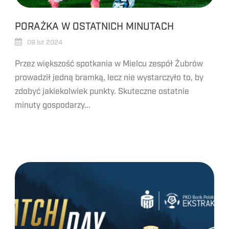
PORAŻKA W OSTATNICH MINUTACH
09 lut 2024
Przez większość spotkania w Mielcu zespół Żubrów
prowadził jedną bramką, lecz nie wystarczyło to, by
zdobyć jakiekolwiek punkty. Skuteczne ostatnie
minuty gospodarzy...