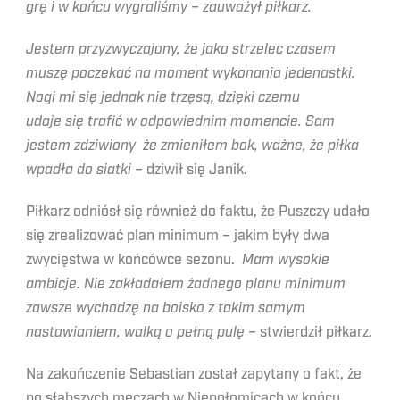
grę i w końcu wygraliśmy – zauważył piłkarz.
Jestem przyzwyczajony, że jako strzelec czasem
muszę poczekać na moment wykonania jedenastki.
Nogi mi się jednak nie trzęsą, dzięki czemu
udaje się trafić w odpowiednim momencie. Sam
jestem zdziwiony że zmieniłem bok, ważne, że piłka
wpadła do siatki –
dziwił się Janik.
Piłkarz odniósł się również do faktu, że Puszczy udało
się zrealizować plan minimum – jakim były dwa
zwycięstwa w końcówce sezonu.
Mam wysokie
ambicje. Nie zakładałem żadnego planu minimum
zawsze wychodzę na boisko z takim samym
nastawianiem, walką o pełną pulę –
stwierdził piłkarz.
Na zakończenie Sebastian został zapytany o fakt, że
po słabszych meczach w Niepołomicach w końcu