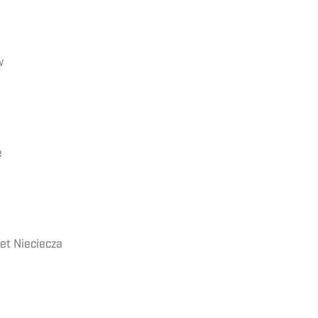
w
e
et Nieciecza