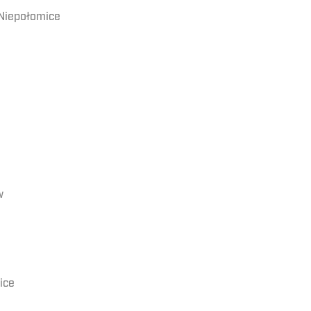
Niepołomice
w
ice