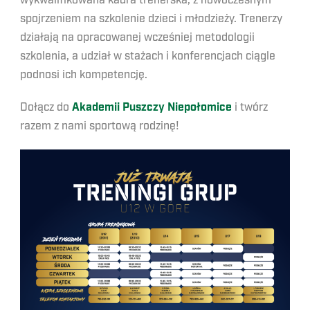
wykwalifikowana kadra trenerska, z nowoczesnym
spojrzeniem na szkolenie dzieci i młodzieży. Trenerzy
działają na opracowanej wcześniej metodologii
szkolenia, a udział w stażach i konferencjach ciągle
podnosi ich kompetencję.
Dołącz do
Akademii Puszczy Niepołomice
i twórz
razem z nami sportową rodzinę!