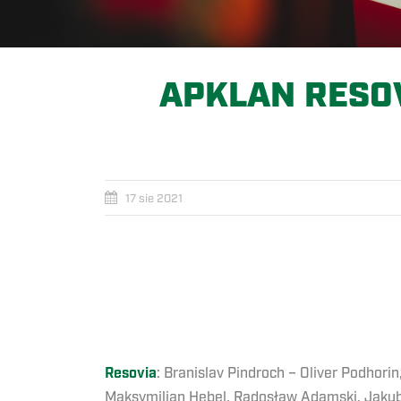
APKLAN RESOV
17 sie 2021
Resovia
: Branislav Pindroch – Oliver Podhori
Maksymilian Hebel, Radosław Adamski, Jakub