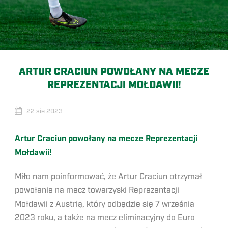
ARTUR CRACIUN POWOŁANY NA MECZE
REPREZENTACJI MOŁDAWII!
22 sie 2023
Artur Craciun powołany na mecze Reprezentacji
Mołdawii!
Miło nam poinformować, że Artur Craciun otrzymał
powołanie na mecz towarzyski Reprezentacji
Mołdawii z Austrią, który odbędzie się 7 września
2023 roku, a także na mecz eliminacyjny do Euro