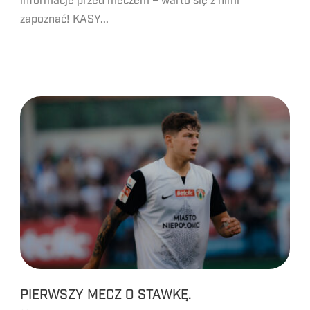
informacje przed meczem – warto się z nimi
zapoznać! KASY...
PIERWSZY MECZ O STAWKĘ.