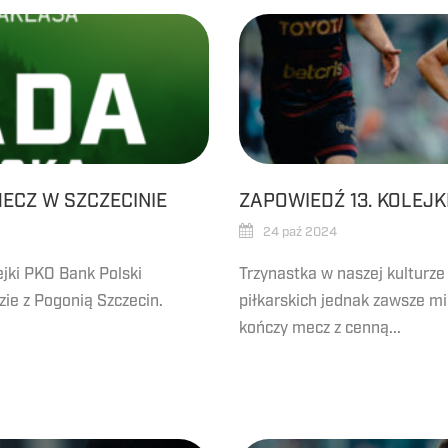
ECZ W SZCZECINIE
ZAPOWIEDŹ 13. KOLEJK
24 paź 2024
jki PKO Bank Polski
Trzynastka w naszej kulturze 
zie z Pogonią Szczecin.
piłkarskich jednak zawsze m
kończy mecz z cenną...