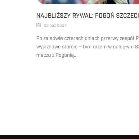
NAJBLIŻSZY RYWAL: POGOŃ SZCZEC
23 paź 2024
Po zaledwie czterech dniach przerwy zespół P
wyjazdowe starcie – tym razem w odległym Sz
meczu z Pogonią...