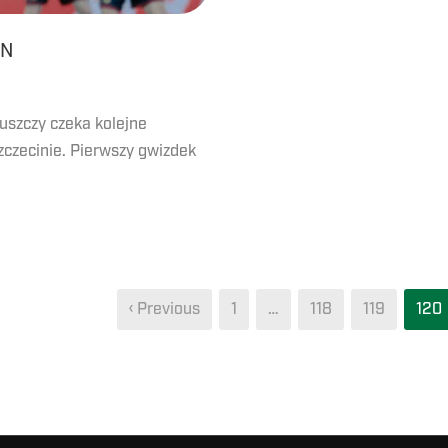
IN
uszczy czeka kolejne
czecinie. Pierwszy gwizdek
‹ Previous
1
…
118
119
120