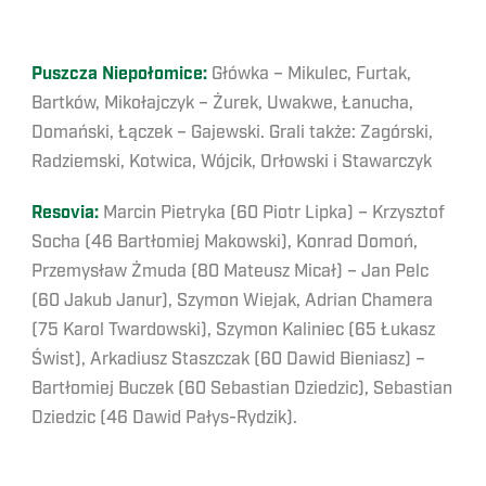
Puszcza Niepołomice:
Główka – Mikulec, Furtak,
Bartków, Mikołajczyk – Żurek, Uwakwe, Łanucha,
Domański, Łączek – Gajewski. Grali także: Zagórski,
Radziemski, Kotwica, Wójcik, Orłowski i Stawarczyk
Resovia:
Marcin Pietryka (60 Piotr Lipka) – Krzysztof
Socha (46 Bartłomiej Makowski), Konrad Domoń,
Przemysław Żmuda (80 Mateusz Micał) – Jan Pelc
(60 Jakub Janur), Szymon Wiejak, Adrian Chamera
(75 Karol Twardowski), Szymon Kaliniec (65 Łukasz
Świst), Arkadiusz Staszczak (60 Dawid Bieniasz) –
Bartłomiej Buczek (60 Sebastian Dziedzic), Sebastian
Dziedzic (46 Dawid Pałys-Rydzik).