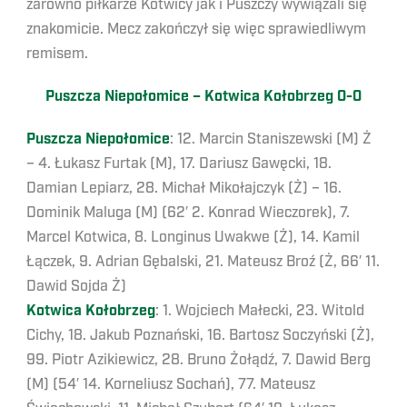
zarówno piłkarze Kotwicy jak i Puszczy wywiązali się
znakomicie. Mecz zakończył się więc sprawiedliwym
remisem.
Puszcza Niepołomice – Kotwica Kołobrzeg 0-0
Puszcza Niepołomice
: 12. Marcin Staniszewski (M) Ż
– 4. Łukasz Furtak (M), 17. Dariusz Gawęcki, 18.
Damian Lepiarz, 28. Michał Mikołajczyk (Ż) – 16.
Dominik Maluga (M) (62′ 2. Konrad Wieczorek), 7.
Marcel Kotwica, 8. Longinus Uwakwe (Ż), 14. Kamil
Łączek, 9. Adrian Gębalski, 21. Mateusz Broź (Ż, 66′ 11.
Dawid Sojda Ż)
Kotwica Kołobrzeg
: 1. Wojciech Małecki, 23. Witold
Cichy, 18. Jakub Poznański, 16. Bartosz Soczyński (Ż),
99. Piotr Azikiewicz, 28. Bruno Żołądź, 7. Dawid Berg
(M) (54′ 14. Korneliusz Sochań), 77. Mateusz