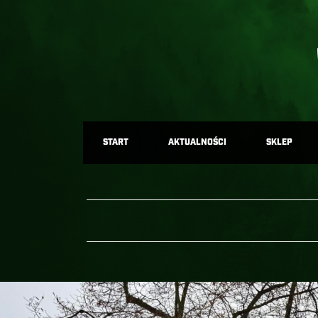
START
AKTUALNOŚCI
SKLEP