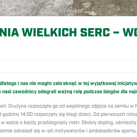
ONIA WIELKICH SERC – W
dlatego i nas nie mogło zabraknąć w tej wyjątkowej inicjat
ie nasi zawodnicy odegrali ważną rolę podczas biegów dla n
zień. Drużyna rozpoczęła go od wspólnego zdjęcia na zamku w 
 od godziny 14:00 rozpoczęły się biegi dzieci. Od pierwszych 
w walce o każdy przebiegnięty metr. Głośny doping, uśmiechy i
świetnie odnalazł się w roli motywatorów i ambasadorów sport