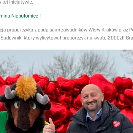
tej inicjatywie.
Gmina Niepołomice !
ytacja proporczyka z podpisami zawodników Wisły Kraków oraz 
 Sadownik, który wylicytował proporczyk na kwotę 2000zł! Gr