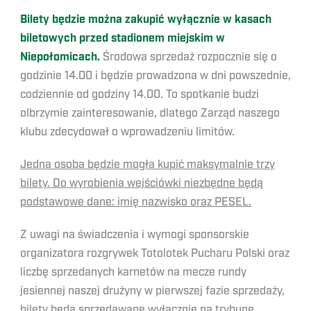
Bilety będzie można zakupić wyłącznie w kasach
biletowych przed stadionem miejskim w
Niepołomicach.
Środowa sprzedaż rozpocznie się o
godzinie 14.00 i będzie prowadzona w dni powszednie,
codziennie od godziny 14.00. To spotkanie budzi
olbrzymie zainteresowanie, dlatego Zarząd naszego
klubu zdecydował o wprowadzeniu limitów.
Jedna osoba będzie mogła kupić maksymalnie trzy
bilety. Do wyrobienia wejściówki niezbędne będą
podstawowe dane: imię nazwisko oraz PESEL.
Z uwagi na świadczenia i wymogi sponsorskie
organizatora rozgrywek Totolotek Pucharu Polski oraz
liczbę sprzedanych karnetów na mecze rundy
jesiennej naszej drużyny w pierwszej fazie sprzedaży,
bilety będą sprzedawane wyłącznie na trybunę