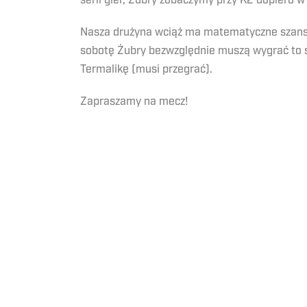
serii gier, Żubry zobaczymy przy K2 dopiero 
Nasza drużyna wciąż ma matematyczne szanse n
sobotę Żubry bezwzględnie muszą wygrać to s
Termalikę (musi przegrać).
Zapraszamy na mecz!