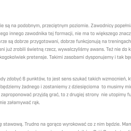
e są na podobnym, przeciętnym poziomie. Zawodnicy popełniaj
go innego zawodnika tej formacji, nie ma to większego znacz
karze są dobrze przygotowani, dobrze funkcjonują na treningach,
ni już zrobili świetną rzecz, wywalczyliśmy awans. Też nie do
o kogokolwiek pretensje. Takimi zasobami dysponujemy i tak bę
ndy zdobyć 6 punktów, to jest sens szukać takich wzmocnień,
dobędziemy żadnego i zostaniemy z dziesięcioma to musimy mieć
 zaproponować przyjdą grać, to z drugiej strony nie utopimy fu
 nie załamywać rąk.
 stawową. Trudno na gorąco wyrokować co z nim będzie. Mamy 