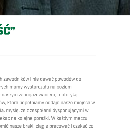
ŚĆ”
oich zawodników i nie dawać powodów do
tórych mamy wystarczała na poziom
emy naszym zaangażowaniem, motoryką,
ędów, które popełniamy oddaje nasze miejsce w
fią, myślę, że z zespołami dysponującymi w
zekać na kolejne porażki. W każdym meczu
ić nasze braki, ciągle pracować i czekać co