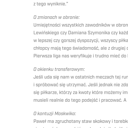
z tego wyniknie.”
O zmianach w obronie:
Umiejętności wszystkich zawodników w obroni
Lewińskiego czy Damiana Szymonika czy każde
w lepszej czy gorszej dyspozycji, wszyscy pił
chłopcy mają tego świadomość, ale z drugiej o
Pierwsza liga nas weryfikuje i trudno mieć d
O okienku transferowym:
Jeśli uda się nam w ostatnich meczach tej ru
i spróbować się utrzymać. Jeśli jednak nie z
się piłkarze, którzy za kwoty które możemy im
musieli realnie do tego podejść i pracować. A
O kontuzji Moskwika:
Paweł ma zgruchotany staw skokowy i torebkę