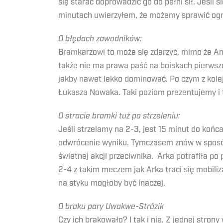
się starać doprowadzić go do pełni sił. Jeśl
minutach uwierzyłem, że możemy sprawić og
O błędach zawodników:
Bramkarzowi to może się zdarzyć, mimo że An
także nie ma prawa paść na boiskach pierwsz
jakby nawet lekko dominować. Po czym z kol
Łukasza Nowaka. Taki poziom prezentujemy i t
O stracie bramki tuż po strzeleniu:
Jeśli strzelamy na 2-3, jest 15 minut do końc
odwrócenie wyniku. Tymczasem znów w sposób dz
świetnej akcji przeciwnika. Arka potrafiła po
2-4 z takim meczem jak Arka traci się mobili
na styku mogłoby być inaczej.
O braku pary Uwakwe-Strózik
Czy ich brakowało? I tak i nie. Z jednej stron