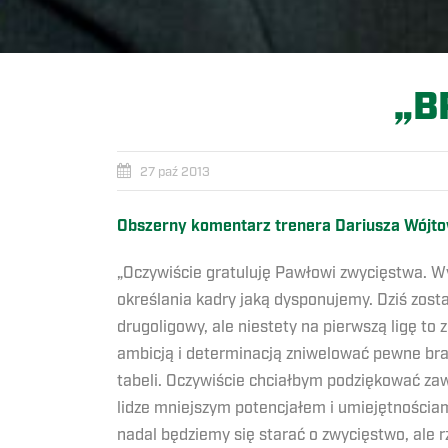
„B
27 paź 2013
Obszerny komentarz trenera Dariusza Wójto
„Oczywiście gratuluję Pawłowi zwycięstwa. Wy
określania kadry jaką dysponujemy. Dziś zost
drugoligowy, ale niestety na pierwszą ligę 
ambicją i determinacją zniwelować pewne brak
tabeli. Oczywiście chciałbym podziękować zaw
lidze mniejszym potencjałem i umiejętnościa
nadal będziemy się starać o zwycięstwo, ale