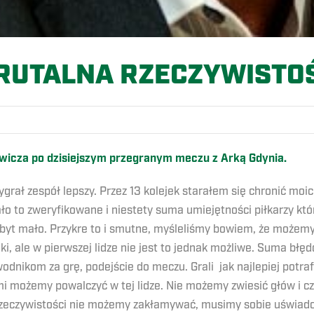
RUTALNA RZECZYWISTO
wicza po dzisiejszym przegranym meczu z Arką Gdynia.
grał zespół lepszy. Przez 13 kolejek starałem się chronić m
ało to zweryfikowane i niestety suma umiejętności piłkarzy k
to zbyt mało. Przykre to i smutne, myśleliśmy bowiem, że moż
i, ale w pierwszej lidze nie jest to jednak możliwe. Suma bł
odnikom za grę, podejście do meczu. Grali jak najlepiej potra
mi możemy powalczyć w tej lidze. Nie możemy zwiesić głów i c
 rzeczywistości nie możemy zakłamywać, musimy sobie uświadom