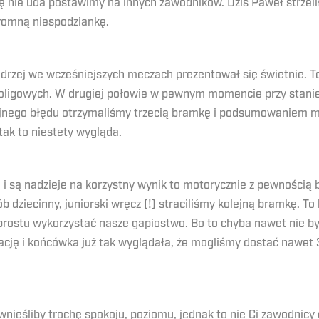
i się nie uda postawimy na innych zawodników. Dziś Paweł strz
romną niespodziankę.
drzej we wcześniejszych meczach prezentował się świetnie. T
oligowych. W drugiej połowie w pewnym momencie przy stanie
ejnego błędu otrzymaliśmy trzecią bramkę i podsumowaniem m
ak to niestety wygląda.
a i są nadzieje na korzystny wynik to motorycznie z pewnością
iecinny, juniorski wręcz (!) straciliśmy kolejną bramkę. To b
 prostu wykorzystać nasze gapiostwo. Bo to chyba nawet nie by
zację i końcówka już tak wyglądała, że mogliśmy dostać nawet
y wnieśliby trochę spokoju, poziomu, jednak to nie Ci zawodnicy