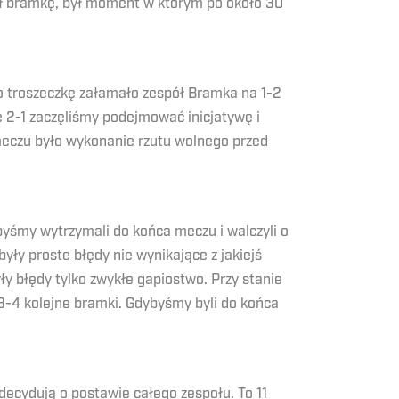
elił bramkę, był moment w którym po około 30
o troszeczkę załamało zespół Bramka na 1-2
 2-1 zaczęliśmy podejmować inicjatywę i
eczu było wykonanie rzutu wolnego przed
 byśmy wytrzymali do końca meczu i walczyli o
yły proste błędy nie wynikające z jakiejś
ły błędy tylko zwykłe gapiostwo. Przy stanie
 3-4 kolejne bramki. Gdybyśmy byli do końca
 decydują o postawie całego zespołu. To 11