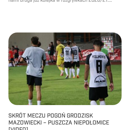
nami druga już kolejka w rozgrywkach 2026/27....
SKRÓT MECZU POGOŃ GRODZISK
MAZOWIECKI – PUSZCZA NIEPOŁOMICE
[VIDEO]