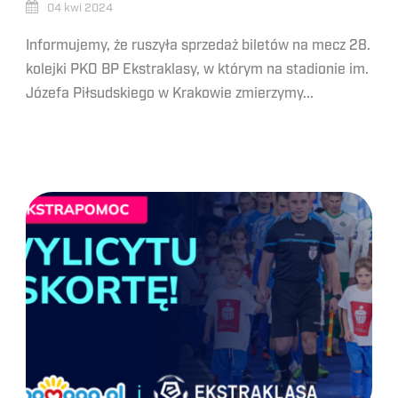
04 kwi 2024
Informujemy, że ruszyła sprzedaż biletów na mecz 28.
kolejki PKO BP Ekstraklasy, w którym na stadionie im.
Józefa Piłsudskiego w Krakowie zmierzymy...