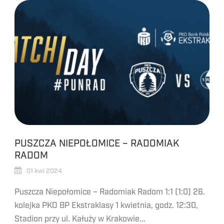
PUSZCZA NIEPOŁOMICE – RADOMIAK
RADOM
01 kwi 2024
Puszcza Niepołomice – Radomiak Radom 1:1 (1:0) 26.
kolejka PKO BP Ekstraklasy 1 kwietnia, godz. 12:30,
Stadion przy ul. Kałuży w Krakowie...