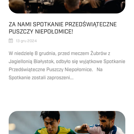
ZA NAMI SPOTKANIE PRZEDŚWIĄTECZNE
PUSZCZY NIEPOŁOMICE!
13 gru 2024
W niedzielę 8 grudnia, przed meczem Żubrów z
Jagiellonią Białystok, odbyło się wyjątkowe Spotkanie
Przedświąteczne Puszczy Niepołomice. Na
Spotkanie zostali zaproszeni...