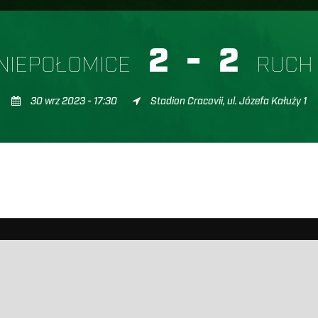
2
-
2
NIEPOŁOMICE
RUCH
30 wrz 2023 - 17:30
Stadion Cracovii, ul. Józefa Kałuży 1