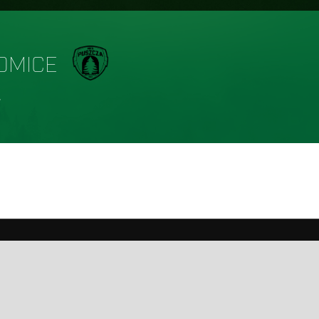
OMICE
u