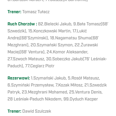
Trener:
Tomasz Tułacz
Ruch Chorzów :
82.Bielecki Jakub, 9.Bała Tomasz(68′
Szwedzik), 15.Konczkowski Martin, 17.Lukić
Andrej(68’Szyminski), 18.Nagamatsu Shuma(68′
Mezghrani), 20.Szymański Szymon, 22.Żurawski
Maciej(68′ Ventura), 24.Komor Aleksander,
27.Szwoch Mateusz, 30.Sobeczko Jakub(76′ Leśniak-
Paduch), 77.Ceglarz Piotr
Rezerwowi:
1.Szymański Jakub, 5.Rosół Mateusz,
6.Szymiński Przemysław, 7.Kozak Miłosz, 21.Szwedzik
Patryk, 23.Mezghrani Mohamed, 25.Ventura Denis,
28 Leśniak-Paduch Nikodem, 99.Dyduch Kacper
Trener:
Dawid Szulczek