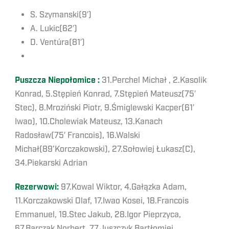
S. Szymanski(9′)
A. Lukic(62′)
D. Ventúra(81′)
Puszcza Niepołomice :
31.Perchel Michał , 2.Kasolik
Konrad, 5.Stępień Konrad, 7.Stępień Mateusz(75′
Stec), 8.Mroziński Piotr, 9.Śmiglewski Kacper(61′
Iwao), 10.Cholewiak Mateusz, 13.Kanach
Radosław(75′ Francois), 16.Walski
Michał(89’Korczakowski), 27.Sołowiej Łukasz(C),
34.Piekarski Adrian
Rezerwowi:
97.Kowal Wiktor, 4.Gałązka Adam,
11.Korczakowski Olaf, 17.Iwao Kosei, 18.Francois
Emmanuel, 19.Stec Jakub, 28.Igor Pieprzyca,
67.Barczak Norbert, 77.Juszczyk Bartłomiej