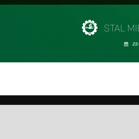
STAL M
23 