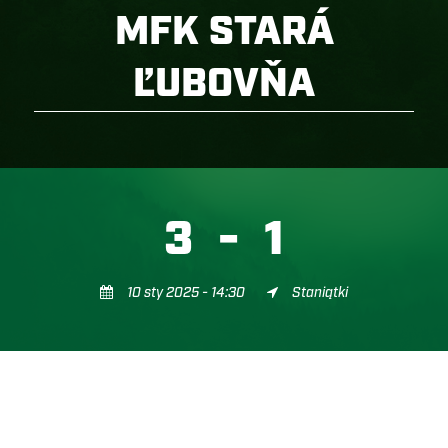
MFK STARÁ
ĽUBOVŇA
3
-
1
10 sty 2025 - 14:30
Staniątki