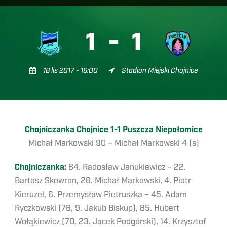
1
-
1
18 lis 2017 - 16:00
Stadion Miejski Chojnice
Chojniczanka Chojnice 1-1 Puszcza Niepołomice
Michał Markowski 90 – Michał Markowski 4 (s)
Chojniczanka:
84. Radosław Janukiewicz – 22.
Bartosz Skowron, 26. Michał Markowski, 4. Piotr
Kieruzel, 6. Przemysław Pietruszka – 45. Adam
Ryczkowski (76, 9. Jakub Biskup), 85. Hubert
Wołąkiewicz (70, 23. Jacek Podgórski), 14. Krzysztof