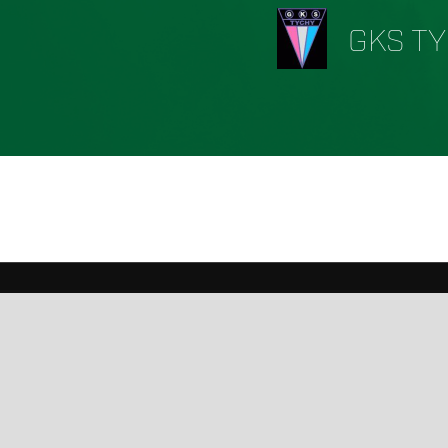
GKS T