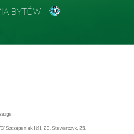
IA BYTÓW
rzazga
73′ Szczepaniak (ż)), 23. Stawarczyk, 25.