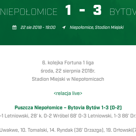
1
-
3
 NIEPOŁOMICE
BYTOV
22 sie 2018 - 19:00
Niepołomice, Stadion Miejski
6. kolejka Fortuna 1 liga
środa, 22 sierpnia 2018r.
Stadion Miejski w Niepołomicach
<relacja live>
Puszcza Niepołomice – Bytovia Bytów 1-3 (0-2)
-1 Letniowski, 28′ k. 0-2 Wróbel 68′ 0-3 Letniowski, 1-3 86′ D
. Uwakwe, 10. Tomalski, 14. Ryndak (36′ Drzazga), 19. Orłowski(