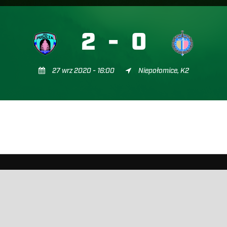
2
-
0
27 wrz 2020 - 16:00
Niepołomice, K2