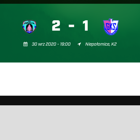
2
-
1
30 wrz 2020 - 19:00
Niepołomice, K2