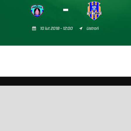
-
10 lut 2018 - 12:00
Ustroń