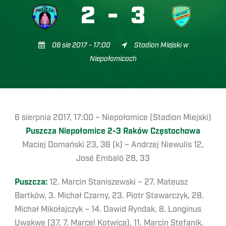
2
-
3
06 sie 2017 - 17:00
Stadion Miejski w
Niepołomicach
6 sierpnia 2017, 17:00 – Niepołomice (Stadion Miejski)
Puszcza Niepołomice 2-3 Raków Częstochowa
Maciej Domański 23, 36 (k) – Andrzej Niewulis 12,
José Embaló 28, 33
Puszcza:
12. Marcin Staniszewski – 27. Mateusz
Bartków, 3. Michał Czarny, 23. Piotr Stawarczyk, 28.
Michał Mikołajczyk – 14. Dawid Ryndak, 8. Longinus
Uwakwe (37, 7. Marcel Kotwica), 11. Marcin Stefanik,