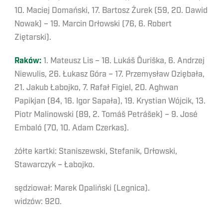
10. Maciej Domański, 17. Bartosz Żurek (59, 20. Dawid
Nowak) – 19. Marcin Orłowski (76, 6. Robert
Ziętarski).
Raków:
1. Mateusz Lis – 18. Lukáš Ďuriška, 6. Andrzej
Niewulis, 26. Łukasz Góra – 17. Przemysław Oziębała,
21. Jakub Łabojko, 7. Rafał Figiel, 20. Aghwan
Papikjan (84, 16. Igor Sapała), 19. Krystian Wójcik, 13.
Piotr Malinowski (89, 2. Tomáš Petrášek) – 9. José
Embaló (70, 10. Adam Czerkas).
żółte kartki: Staniszewski, Stefanik, Orłowski,
Stawarczyk – Łabojko.
sędziował: Marek Opaliński (Legnica).
widzów: 920.