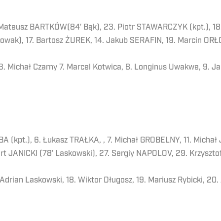
 Mateusz BARTKÓW(84′ Bąk), 23. Piotr STAWARCZYK (kpt.), 18
Nowak), 17. Bartosz ŻUREK, 14. Jakub SERAFIN, 19. Marcin OR
 3. Michał Czarny 7. Marcel Kotwica, 8. Longinus Uwakwe, 9. 
LIBA (kpt.), 6. Łukasz TRAŁKA, , 7. Michał GROBELNY, 11. Mich
 JANICKI (78′ Laskowski), 27. Sergiy NAPOLOV, 29. Krzysztof
drian Laskowski, 18. Wiktor Długosz, 19. Mariusz Rybicki, 20.