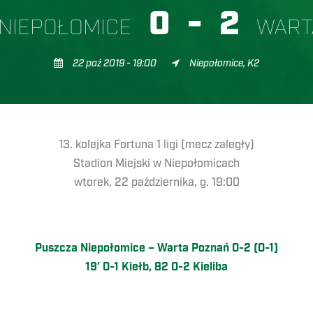
0
-
2
NIEPOŁOMICE
WART
22 paź 2019 - 19:00
Niepołomice, K2
13. kolejka Fortuna 1 ligi (mecz zaległy)
Stadion Miejski w Niepołomicach
wtorek, 22 października, g. 19:00
Puszcza Niepołomice – Warta Poznań 0-2 (0-1)
19′ 0-1 Kiełb, 82 0-2 Kieliba