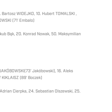
. Bartosz WIDEJKO, 10. Hubert TOMALSKI ,
ŁOWSKI (71′ Embalo)
Jakub Bąk, 20. Konrad Nowak, 50. Maksymilian
ał JAKÓBOWSKI(73′ Jakóbowski), 16. Aleks
 KIKLAISZ (89′ Boczek)
 Adrian Cierpka, 24. Sebastian Olszewski, 25.