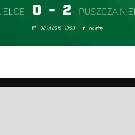
0
-
2
IELCE
PUSZCZA NI
02 lut 2019 - 13:00
Nowiny