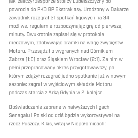
jaki zaliczył zespół ze stolicy Lubelszczyzny po
powrocie do PKO BP Ekstraklasy. Urodzony w Dakarze
zawodnik rozegrał 21 spotkań ligowych na 34
możliwe, regularnie rozpoczynając grę od pierwszej
minuty. Dwukrotnie zapisał się w protokole
meczowym, zdobywając bramki na wagę zwycięstw
Motoru. Przesądził o wygranych nad Górnikiem
Zabrze (1:0) oraz Śląskiem Wrocław (2:1). Za nim w
pełni przepracowany okres przygotowawczy, po
którym zdążył rozegrać jedno spotkanie już w nowym
sezonie: zagrał w wyjściowym składzie Motoru
podczas starcia z Arką Gdynia w 2. kolejce.
Doświadczenie zebrane w najwyższych ligach
Senegalu i Polski od dziś będzie wykorzystywał na
rzecz Puszczy. Kikis, witaj w Niepołomicach!