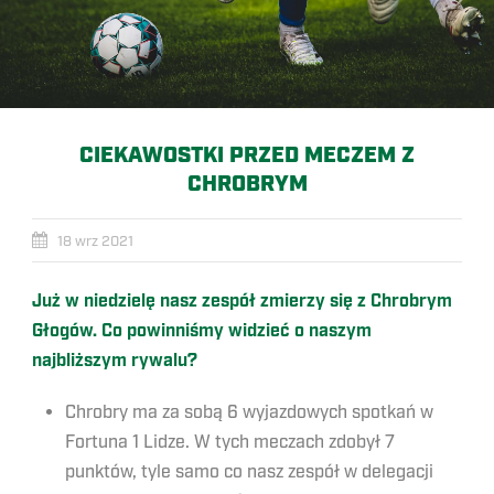
CIEKAWOSTKI PRZED MECZEM Z
CHROBRYM
18 wrz 2021
Już w niedzielę nasz zespół zmierzy się z Chrobrym
Głogów. Co powinniśmy widzieć o naszym
najbliższym rywalu?
Chrobry ma za sobą 6 wyjazdowych spotkań w
Fortuna 1 Lidze. W tych meczach zdobył 7
punktów, tyle samo co nasz zespół w delegacji