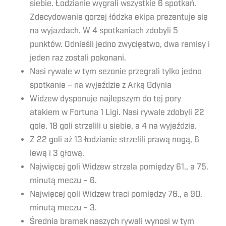
siebie. Łodzianie wygrali wszystkie 6 spotkań.
Zdecydowanie gorzej łódzka ekipa prezentuje się
na wyjazdach. W 4 spotkaniach zdobyli 5
punktów. Odnieśli jedno zwycięstwo, dwa remisy i
jeden raz zostali pokonani.
Nasi rywale w tym sezonie przegrali tylko jedno
spotkanie – na wyjeździe z Arką Gdynia
Widzew dysponuje najlepszym do tej pory
atakiem w Fortuna 1 Ligi. Nasi rywale zdobyli 22
gole. 18 goli strzelili u siebie, a 4 na wyjeździe.
Z 22 goli aż 13 łodzianie strzelili prawą nogą, 6
lewą i 3 głową.
Najwięcej goli Widzew strzela pomiędzy 61., a 75.
minutą meczu – 6.
Najwięcej goli Widzew traci pomiędzy 76., a 90,
minutą meczu – 3.
Średnia bramek naszych rywali wynosi w tym