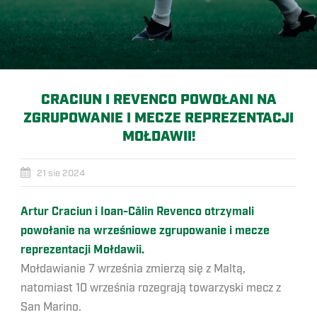
CRACIUN I REVENCO POWOŁANI NA
ZGRUPOWANIE I MECZE REPREZENTACJI
MOŁDAWII!
21 sie 2024
Artur Craciun i Ioan-Călin Revenco otrzymali
powołanie na wrześniowe zgrupowanie i mecze
reprezentacji Mołdawii.
Mołdawianie 7 września zmierzą się z Maltą,
natomiast 10 września rozegrają towarzyski mecz z
San Marino.