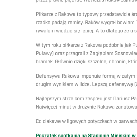
przez prawie pięć lat. Wówczas Raków zajmował
Piłkarze z Rakowa to typowy przedstawicie śro
rzadko padają remisy. Raków wygrał bowiem 11
rywalom wiedzie się lepiej. A to dlatego że u
W tym roku piłkarze z Rakowa podobnie jak Pu
Puławy) oraz przegrali z Zagłębiem Sosnowie
bramek. Głównie dzięki szczelnej obronie, któr
Defensywa Rakowa imponuje formą w całym se
drugim wynikiem w lidze. Lepszą defensywę (2
Najlepszym strzelcem zespołu jest Dariusz Pa
Najwięcej minut w drużynie Rakowa zanotował
Co ciekawe w ligowych potyczkach w barwach
Początek spotkania na Stadionie Miejskim w N