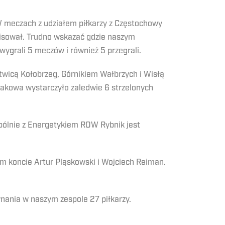
 W meczach z udziałem piłkarzy z Częstochowy
emisował. Trudno wskazać gdzie naszym
wygrali 5 meczów i również 5 przegrali.
twicą Kołobrzeg, Górnikiem Wałbrzych i Wisłą
Rakowa wystarczyło zaledwie 6 strzelonych
pólnie z Energetykiem ROW Rybnik jest
im koncie Artur Pląskowski i Wojciech Reiman.
ania w naszym zespole 27 piłkarzy.