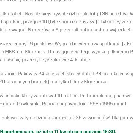
 10 miejsce w tabeli, dziś jest 9.
dka tabeli. Nasi dzisiejsi rywale uzbierali dotąd 36 punktów.
 spotkań, przegrał 10 (tyle samo co Puszcza) i tylko trzy zr
 siebie wygrali 6 meczów, a 5 przegrali natomiast na wyjazdach 
szcza zdobyli 9 punktów. Wygrali bowiem trzy spotkania (z Ko
c i MKS-em Kluczbork. Do osiągnięcia tego wyniku piłkarzom 
a dała się przechytrzyć zaledwie 4-krotnie.
zonie. Raków w 24 kolejkach stracił dotąd 23 bramki, co ws
0 straconych bramek) ma tylko lider z Kluczborka.
wlusiński, który zanotował 10 trafień. Po bramek mają na swo
 dotąd Pawlusińki, Reiman odpowiednio 1998 i 1995 minut.
 Rakowa w tym sezonie zagrało już 35 zawodników! Dla porówn
iepołomicach, już jutro 11 kwietnia o godzinie 15:30.