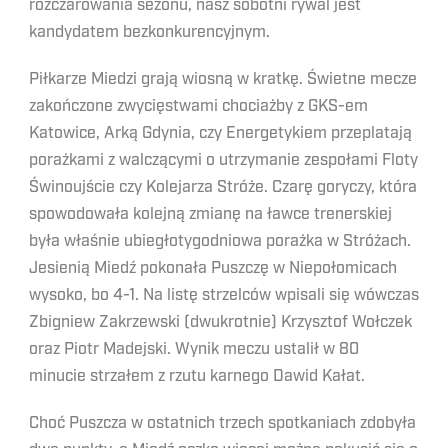
rozczarowania sezonu, nasz sobotni rywal jest
kandydatem bezkonkurencyjnym.
Piłkarze Miedzi grają wiosną w kratkę. Świetne mecze
zakończone zwycięstwami chociażby z GKS-em
Katowice, Arką Gdynia, czy Energetykiem przeplatają
porażkami z walczącymi o utrzymanie zespołami Floty
Świnoujście czy Kolejarza Stróże. Czarę goryczy, która
spowodowała kolejną zmianę na ławce trenerskiej
była właśnie ubiegłotygodniowa porażka w Stróżach.
Jesienią Miedź pokonała Puszczę w Niepołomicach
wysoko, bo 4-1. Na listę strzelców wpisali się wówczas
Zbigniew Zakrzewski (dwukrotnie) Krzysztof Wołczek
oraz Piotr Madejski. Wynik meczu ustalił w 80
minucie strzałem z rzutu karnego Dawid Kałat.
Choć Puszcza w ostatnich trzech spotkaniach zdobyła