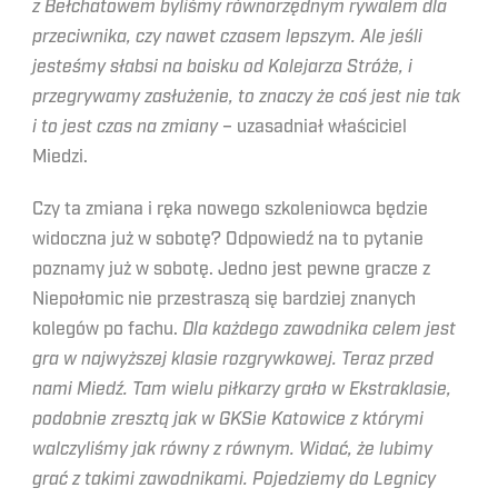
z Bełchatowem byliśmy równorzędnym rywalem dla
przeciwnika, czy nawet czasem lepszym. Ale jeśli
jesteśmy słabsi na boisku od Kolejarza Stróże, i
przegrywamy zasłużenie, to znaczy że coś jest nie tak
i to jest czas na zmiany
– uzasadniał właściciel
Miedzi.
Czy ta zmiana i ręka nowego szkoleniowca będzie
widoczna już w sobotę? Odpowiedź na to pytanie
poznamy już w sobotę. Jedno jest pewne gracze z
Niepołomic nie przestraszą się bardziej znanych
kolegów po fachu.
Dla każdego zawodnika celem jest
gra w najwyższej klasie rozgrywkowej. Teraz przed
nami Miedź. Tam wielu piłkarzy grało w Ekstraklasie,
podobnie zresztą jak w GKSie Katowice z którymi
walczyliśmy jak równy z równym. Widać, że lubimy
grać z takimi zawodnikami. Pojedziemy do Legnicy