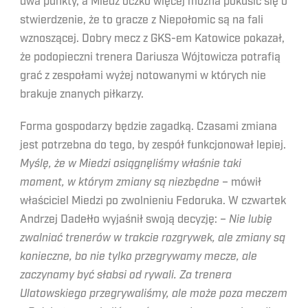
dwa punkty, a Miedź oczko więcej można pokusić się o
stwierdzenie, że to gracze z Niepołomic są na fali
wznoszącej. Dobry mecz z GKS-em Katowice pokazał,
że podopieczni trenera Dariusza Wójtowicza potrafią
grać z zespołami wyżej notowanymi w których nie
brakuje znanych piłkarzy.
Forma gospodarzy będzie zagadką. Czasami zmiana
jest potrzebna do tego, by zespół funkcjonował lepiej.
Myślę, że w Miedzi osiągnęliśmy właśnie taki
moment, w którym zmiany są niezbędne
– mówił
właściciel Miedzi po zwolnieniu Fedoruka. W czwartek
Andrzej Dadełło wyjaśnił swoją decyzję: –
Nie lubię
zwalniać trenerów w trakcie rozgrywek, ale zmiany są
konieczne, bo nie tylko przegrywamy mecze, ale
zaczynamy być słabsi od rywali. Za trenera
Ulatowskiego przegrywaliśmy, ale może poza meczem