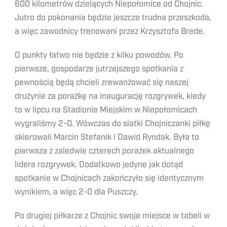
600 kilometrów dzielących Niepołomice od Chojnic.
Jutro do pokonania będzie jeszcze trudna przeszkoda,
a więc zawodnicy trenowani przez Krzysztofa Brede.
O punkty łatwo nie będzie z kilku powodów. Po
pierwsze, gospodarze jutrzejszego spotkania z
pewnością będą chcieli zrewanżować się naszej
drużynie za porażkę na inaugurację rozgrywek, kiedy
to w lipcu na Stadionie Miejskim w Niepołomicach
wygraliśmy 2-0. Wówczas do siatki Chojniczanki piłkę
skierowali Marcin Stefanik i Dawid Ryndak. Była to
pierwsza z zaledwie czterech porażek aktualnego
lidera rozgrywek. Dodatkowo jedyne jak dotąd
spotkanie w Chojnicach zakończyło się identycznym
wynikiem, a więc 2-0 dla Puszczy.
Po drugiej piłkarze z Chojnic swoje miejsce w tabeli w