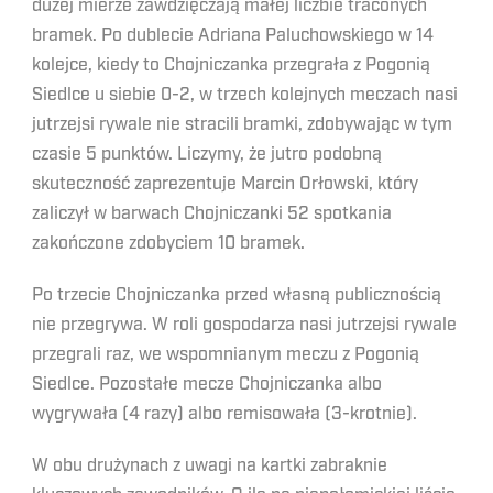
dużej mierze zawdzięczają małej liczbie traconych
bramek. Po dublecie Adriana Paluchowskiego w 14
kolejce, kiedy to Chojniczanka przegrała z Pogonią
Siedlce u siebie 0-2, w trzech kolejnych meczach nasi
jutrzejsi rywale nie stracili bramki, zdobywając w tym
czasie 5 punktów. Liczymy, że jutro podobną
skuteczność zaprezentuje Marcin Orłowski, który
zaliczył w barwach Chojniczanki 52 spotkania
zakończone zdobyciem 10 bramek.
Po trzecie Chojniczanka przed własną publicznością
nie przegrywa. W roli gospodarza nasi jutrzejsi rywale
przegrali raz, we wspomnianym meczu z Pogonią
Siedlce. Pozostałe mecze Chojniczanka albo
wygrywała (4 razy) albo remisowała (3-krotnie).
W obu drużynach z uwagi na kartki zabraknie