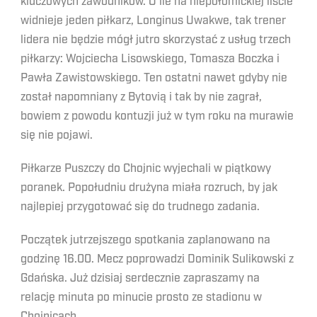
kluczowych zawodników. O ile na niepołomickiej liście
widnieje jeden piłkarz, Longinus Uwakwe, tak trener
lidera nie będzie mógł jutro skorzystać z usług trzech
piłkarzy: Wojciecha Lisowskiego, Tomasza Boczka i
Pawła Zawistowskiego. Ten ostatni nawet gdyby nie
został napomniany z Bytovią i tak by nie zagrał,
bowiem z powodu kontuzji już w tym roku na murawie
się nie pojawi.
Piłkarze Puszczy do Chojnic wyjechali w piątkowy
poranek. Popołudniu drużyna miała rozruch, by jak
najlepiej przygotować się do trudnego zadania.
Początek jutrzejszego spotkania zaplanowano na
godzinę 16.00. Mecz poprowadzi Dominik Sulikowski z
Gdańska. Już dzisiaj serdecznie zapraszamy na
relację minuta po minucie prosto ze stadionu w
Chojnicach.