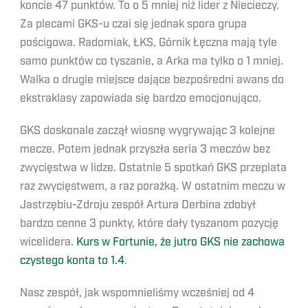
koncie 47 punktów. To o 5 mniej niż lider z Niecieczy.
Za plecami GKS-u czai się jednak spora grupa
pościgowa. Radomiak, ŁKS, Górnik Łęczna mają tyle
samo punktów co tyszanie, a Arka ma tylko o 1 mniej.
Walka o drugie miejsce dające bezpośredni awans do
ekstraklasy zapowiada się bardzo emocjonująco.
GKS doskonale zaczął wiosnę wygrywając 3 kolejne
mecze. Potem jednak przyszła seria 3 meczów bez
zwycięstwa w lidze. Ostatnie 5 spotkań GKS przeplata
raz zwycięstwem, a raz porażką. W ostatnim meczu w
Jastrzębiu-Zdroju zespół Artura Derbina zdobył
bardzo cenne 3 punkty, które dały tyszanom pozycję
wicelidera.
Kurs w Fortunie, że jutro GKS nie zachowa
czystego konta to 1.4
.
Nasz zespół, jak wspomnieliśmy wcześniej od 4