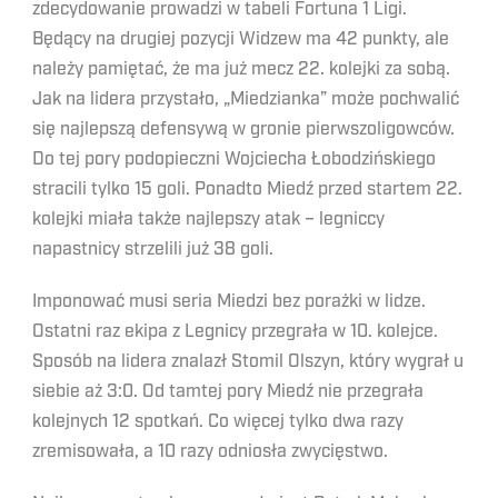
zdecydowanie prowadzi w tabeli Fortuna 1 Ligi.
Będący na drugiej pozycji Widzew ma 42 punkty, ale
należy pamiętać, że ma już mecz 22. kolejki za sobą.
Jak na lidera przystało, „Miedzianka” może pochwalić
się najlepszą defensywą w gronie pierwszoligowców.
Do tej pory podopieczni Wojciecha Łobodzińskiego
stracili tylko 15 goli. Ponadto Miedź przed startem 22.
kolejki miała także najlepszy atak – legniccy
napastnicy strzelili już 38 goli.
Imponować musi seria Miedzi bez porażki w lidze.
Ostatni raz ekipa z Legnicy przegrała w 10. kolejce.
Sposób na lidera znalazł Stomil Olszyn, który wygrał u
siebie aż 3:0. Od tamtej pory Miedź nie przegrała
kolejnych 12 spotkań. Co więcej tylko dwa razy
zremisowała, a 10 razy odniosła zwycięstwo.