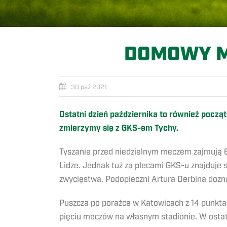
DOMOWY M
30 paź 2021
Ostatni dzień października to również pocz
zmierzymy się z GKS-em Tychy.
Tyszanie przed niedzielnym meczem zajmują 6 
Lidze. Jednak tuż za plecami GKS-u znajduje 
zwycięstwa. Podopieczni Artura Derbina doznal
Puszcza po porażce w Katowicach z 14 punkta
pięciu meczów na własnym stadionie. W ost