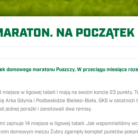
ARATON. NA POCZĄTEK 
ątek domowego maratonu Puszczy. W przeciągu miesiąca roze
miejsce w ligowej tabeli i mają na swoim koncie 23 punkty. T
się Arka Gdynia i Podbeskidzie Bielsko-Biała. GKS w ostatnich
i jednej porażki i zanotowali dwa remisy.
mi zajmuje 14 miejsce w ligowej tabeli. Jak wspomnieliśmy w
atnim domowym meczu Żubry zgarnęły komplet punktów pokonu