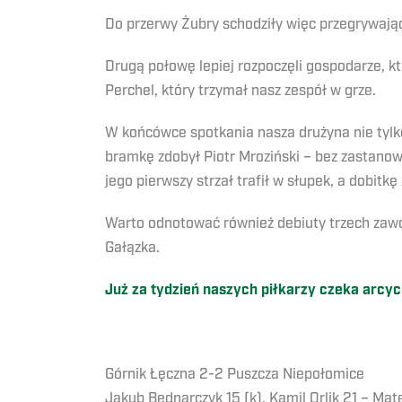
Do przerwy Żubry schodziły więc przegrywają
Drugą połowę lepiej rozpoczęli gospodarze, k
Perchel, który trzymał nasz zespół w grze.
W końcówce spotkania nasza drużyna nie tylko
bramkę zdobył Piotr Mroziński – bez zastanowie
jego pierwszy strzał trafił w słupek, a dobitk
Warto odnotować również debiuty trzech zawod
Gałązka.
Już za tydzień naszych piłkarzy czeka arcy
Górnik Łęczna 2-2 Puszcza Niepołomice
Jakub Bednarczyk 15 (k), Kamil Orlik 21 – Mate