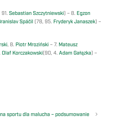
 91.
Sebastian Szczytniewski
) – 8.
Egzon
ranislav Spáčil
(78, 95.
Fryderyk Janaszek
) –
rski
, 8.
Piotr Mroziński
– 7.
Mateusz
1.
Olaf Korczakowski
(90, 4.
Adam Gałązka
) –
ina sportu dla malucha – podsumowanie