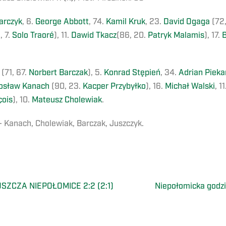
arczyk
, 6.
George Abbott
, 74.
Kamil Kruk
, 23.
David Ogaga
(72,
, 7.
Solo Traoré
), 11.
Dawid Tkacz
(86, 20.
Patryk Malamis
), 17.
B
(71, 67.
Norbert Barczak
), 5.
Konrad Stępień
, 34.
Adrian Pieka
osław Kanach
(90, 23.
Kacper Przybyłko
), 16.
Michał Walski
, 1
ois
), 10.
Mateusz Cholewiak
.
 – Kanach, Cholewiak, Barczak, Juszczyk.
SZCZA NIEPOŁOMICE 2:2 (2:1)
Niepołomicka godz