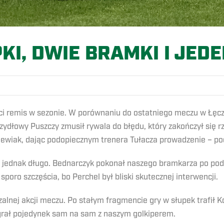
KI, DWIE BRAMKI I JED
eci remis w sezonie. W porównaniu do ostatniego meczu w Łęcz
krzydłowy Puszczy zmusił rywala do błędu, który zakończył się
ewiak, dając podopiecznym trenera Tułacza prowadzenie – pod
a jednak długo. Bednarczyk pokonał naszego bramkarza po po
poro szczęścia, bo Perchel był bliski skutecznej interwencji.
zalnej akcji meczu. Po stałym fragmencie gry w słupek trafił Ko
wygrał pojedynek sam na sam z naszym golkiperem.