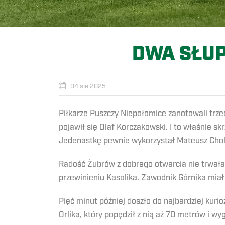
DWA SŁUP
04 sie 2025
Piłkarze Puszczy Niepołomice zanotowali trz
pojawił się Olaf Korczakowski. I to właśnie s
Jedenastkę pewnie wykorzystał Mateusz Chol
Radość Żubrów z dobrego otwarcia nie trwał
przewinieniu Kasolika. Zawodnik Górnika miał s
Pięć minut później doszło do najbardziej kurio
Orlika, który popędził z nią aż 70 metrów i 