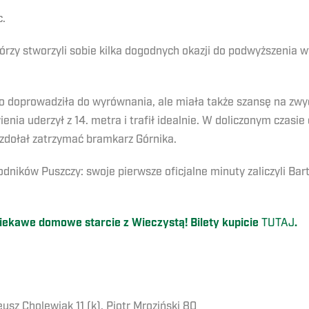
c.
tórzy stworzyli sobie kilka dogodnych okazji do podwyższenia 
 doprowadziła do wyrównania, ale miała także szansę na zwyci
nia uderzył z 14. metra i trafił idealnie. W doliczonym czasie 
ę zdołał zatrzymać bramkarz Górnika.
ników Puszczy: swoje pierwsze oficjalne minuty zaliczyli Bar
ciekawe domowe starcie z Wieczystą! Bilety kupicie
TUTAJ
.
usz Cholewiak 11 (k), Piotr Mroziński 80