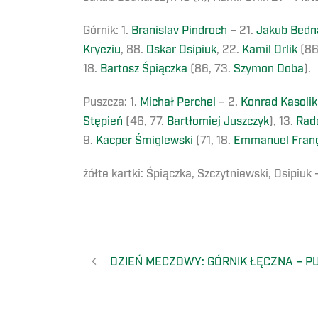
Górnik: 1.
Branislav Pindroch
– 21.
Jakub Bedn
Kryeziu
, 88.
Oskar Osipiuk
, 22.
Kamil Orlik
(86
18.
Bartosz Śpiączka
(86, 73.
Szymon Doba
).
Puszcza: 1.
Michał Perchel
– 2.
Konrad Kasolik
Stępień
(46, 77.
Bartłomiej Juszczyk
), 13.
Rad
9.
Kacper Śmiglewski
(71, 18.
Emmanuel Franç
żółte kartki: Śpiączka, Szczytniewski, Osipiuk
DZIEŃ MECZOWY: GÓRNIK ŁĘCZNA – PU